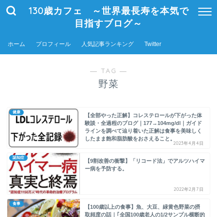
130歳カフェ ～世界最長寿を本気で
目指すブログ～
ホーム
プロフィール
人気記事ランキング
Twitter
― TAG ―
野菜
健康
【全部やった正解】コレステロールが下がった体
験談・全過程のブログ｜177→104mg/dl｜ガイド
ラインを調べて辿り着いた正解は食事を美味しく
したまま飽和脂肪酸をおさえること。
2023年4月4日
認知症
【9割改善の衝撃】「リコード法」でアルツハイマ
ー病を予防する。
2022年2月7日
食事
【100歳以上の食事】魚、大豆、緑黄色野菜の摂
取頻度の話｜｢全国100歳老人の1/2サンプル横断的