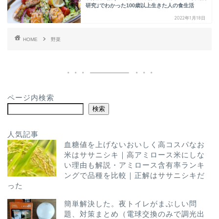
研究｣でわかった100歳以上生きた人の食生活
2022年1月18日
HOME
野菜
ページ内検索
検索
人気記事
血糖値を上げないおいしく高コスパなお
米はササニシキ｜高アミロース米にしな
い理由も解説・アミロース含有率ランキ
ングで品種を比較｜正解はササニシキだ
った
簡単解決した。夜トイレがまぶしい問
題、対策まとめ（電球交換のみで調光出