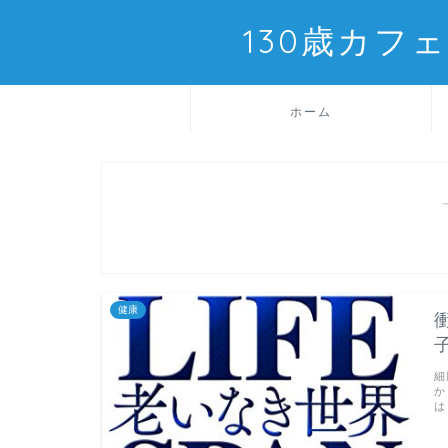
130歳カ
ホーム
健康
細
か
は