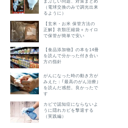
まぶしい問題、対策まとめ
（電球交換のみで調光出来
るように）
【玄米・お米 保管方法の
正解】衣類圧縮袋＋カイロ
で保管が簡単で安い
【食品添加物】の本を14冊
を読んで分かった付き合い
方の指針
がんになった時の動き方が
みえた：｢最高のがん治療｣
を読んだ感想。良かったで
す
カビで認知症にならないよ
うに隠れカビを撃退する
（実践編）