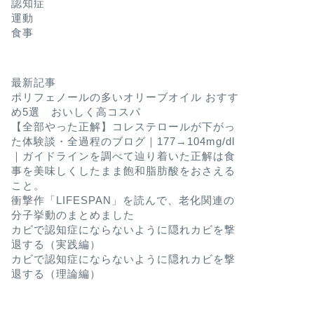
認知症
運動
食事
最新記事
ポリフェノールの多いオリーブオイル おすす
め5選 おいしく高コスパ
【全部やった正解】コレステロールが下がっ
た体験談・全過程のブログ｜177→104mg/dl
｜ガイドラインを調べて辿り着いた正解は食
事を美味しくしたまま飽和脂肪酸をおさえる
こと。
衝撃作「LIFESPAN」を読んで、老化関連の
分子挙動のまとめました
カビで認知症にならないように隠れカビを撃
退する（実践編）
カビで認知症にならないように隠れカビを撃
退する（理論編）