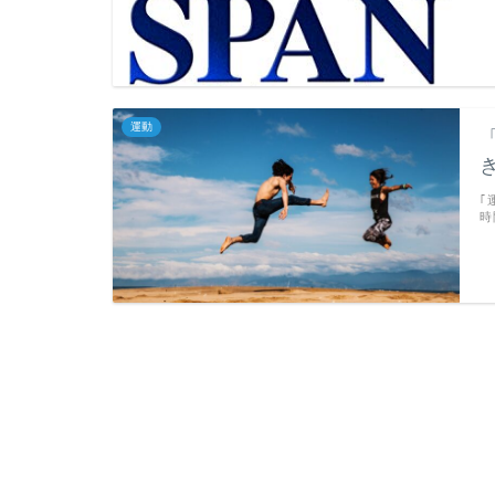
運動
｢
時