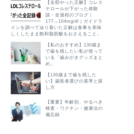
【全部やった正解】コレス
テロールが下がった体験
談・全過程のブログ｜
177→104mg/dl｜ガイドラ
インを調べて辿り着いた正解は食事を美味
しくしたまま飽和脂肪酸をおさえること。
【私のおすすめ】130歳ま
で歯を残したい私が使って
いる「歯みがきグッズまと
め」
【130歳まで歯を残した
い】歯医者選びの基準と探
し方
【重要】年齢別、やるべき
検査・ワクチン・健康法の
備忘録